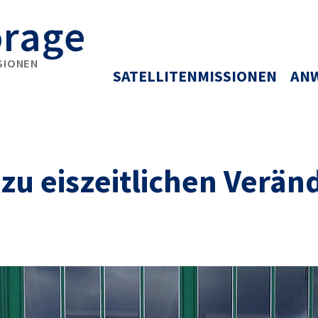
orage
SIONEN
SATELLITENMISSIONEN
AN
u eiszeitlichen Verän