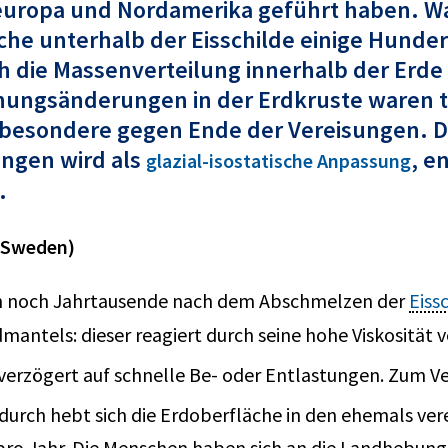
rdeuropa und Nordamerika geführt haben. 
che unterhalb der Eisschilde einige Hunde
 die Massenverteilung innerhalb der Erde 
ungsänderungen in der Erdkruste waren tei
besondere gegen Ende der Vereisungen. Die
ungen wird als
, e
glazial-isostatische Anpassung
.
, Sweden)
auch noch Jahrtausende nach dem Abschmelzen der
Eiss
dmantels: dieser reagiert durch seine hohe Viskosität 
verzögert auf schnelle Be- oder Entlastungen. Zum Ver
durch hebt sich die Erdoberfläche in den ehemals ver
ro Jahr. Die Menschen haben sich an die Landhebun