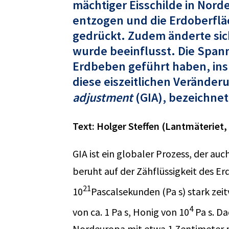
mächtiger Eisschilde in No
entzogen und die Erdoberflä
gedrückt. Zudem änderte sich
wurde beeinflusst. Die Spann
Erdbeben geführt haben, ins
diese eiszeitlichen Veränder
adjustment
(GIA), bezeichnet
Text: Holger Steffen (Lantmäteriet
GIA ist ein globaler Prozess, der 
beruht auf der Zähflüssigkeit des Er
21
10
Pascalsekunden (Pa s) stark zeit
4
von ca. 1 Pa s, Honig von 10
Pa s. Da
Nordeuropa mit etwa 1 Zentimeter p