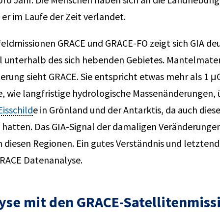
er im Laufe der Zeit verlandet.
eldmissionen GRACE und GRACE-FO zeigt sich GIA deu
el unterhalb des sich hebenden Gebietes. Mantelmate
rung sieht GRACE. Sie entspricht etwas mehr als 1 μGa
 wie langfristige hydrologische Massenänderungen, üb
Eisschild
e in Grönland und der Antarktis, da auch dies
hatten. Das GIA-Signal der damaligen Veränderungen
iesen Regionen. Ein gutes Verständnis und letztendli
e GRACE Datenanalyse.
lyse mit den GRACE-Satellitenmiss